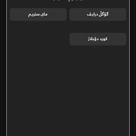
گۆگڵ درایڤ
مای ستریم
کورد دۆبلاژ