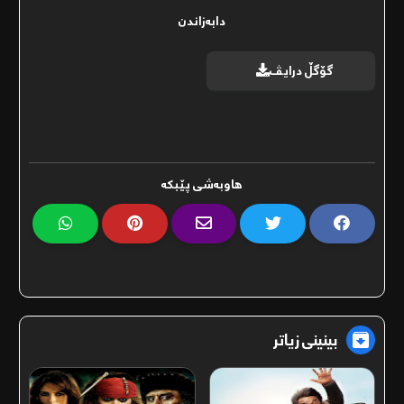
دابەزاندن
گۆگڵ درایڤ
ھاوبەشی پێبکە
بینینی زیاتر
