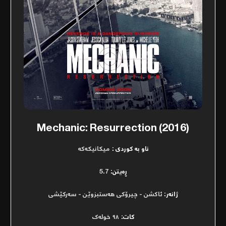
Mechanic: Resurrection (2016)
ناو بە کوردی :
میکانیکەکە
ڕەیتن:
5.7
ژانەر:
ئاكشن - چیرۆكی هه‌ستبزوێن - سەرکێشی
کات:
٩٨ خولەک