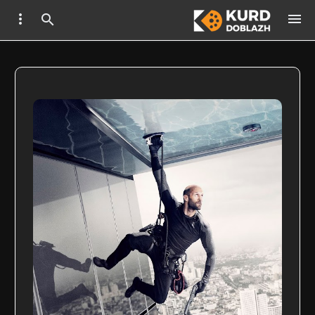


