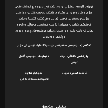
کورتە :
ئارسەر بیشۆپ، وادەزانێت کە ڕابردووە پڕ کوشتارەکەی
خۆی وەلا ناوەو وازی هێناوە، کاتێک سەرسەختترین دوژمنی
خۆشەویستترین کەسی ژیانی دەفڕێنێت. ئێستا دەبێت
گەشتێک بکات بە جیهاندا بۆ سێ کوشتنی مەحاڵ، وە ئەوە
بکات کە باشە تێیداو وا نیشان بدات کوشتنەکان ڕووداو بوون
و ڕێکخراو نەبوون
ئەکتەران :
جەیسن ستەیتەم، جێسیکا ئەلبا، تۆمی لی جۆنز
بەرھەمی کەناڵی:
نێت
دەرھێنەر:
دێنیس گانزل
تیڤی
ئامادەکردنی:
فریاد
بڵاوکراوەتەوە
لەلایەن:
مستەفا نەھرۆ
بینینی ڕاستەوخۆ