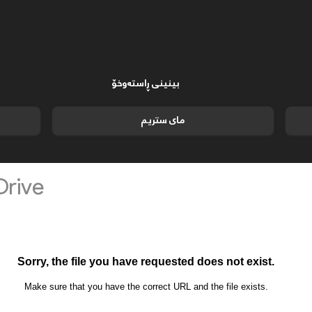
بینینی ڕاستەوخۆ
مای ستریم