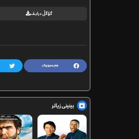
گۆگڵ درایڤ
فەیسبووک
بینینی زیاتر
