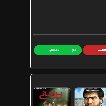
نترست
واتسئاپ