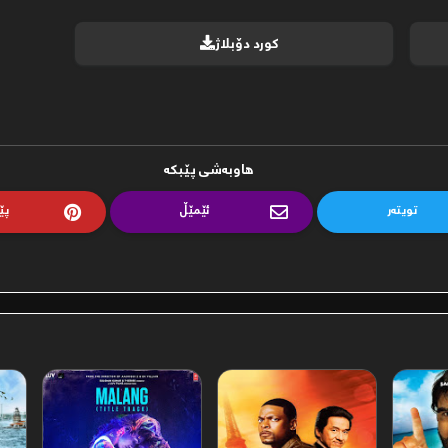
کورد دۆبلاژ
ھاوبەشی پێبکە
تویتەر
ئێمێڵ
پێ