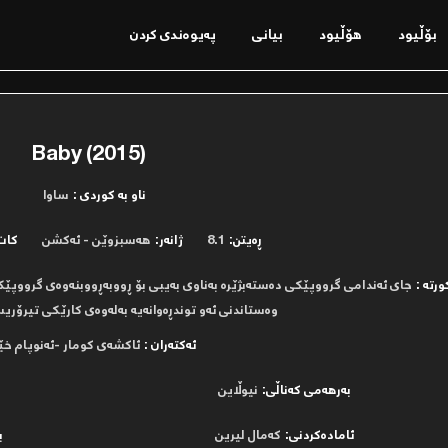
بۆڵیود
ھۆڵیود
بیانی
پەیوەندی کردن
Baby (2015)
ناو بە کوردی :
ساوا
ڕەیتن:
8.1
ژانەر:
ھەسبزوێن - ئەکشن
کات
ورتە :
جای ئەندامی گرووپێکی دەستەبژێرە بەناوی بەیبی بۆ ڕووبەڕووبنەوەی گرووپێ
وەستاندنی ئەو توندڕەوانەیە بەلەوەی کارێکی تیرۆری
ئەکتەران :
ئاکشەی کومار -ئەنوپام خێ
بەرھەمی کەناڵی:
نیوڵاین
ئامادەکردنی:
کەمال لیرین
ب