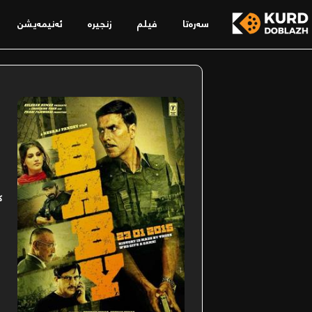
سەرەتا
فیلم
زنجیرە
ئەنیمەیشن
ک