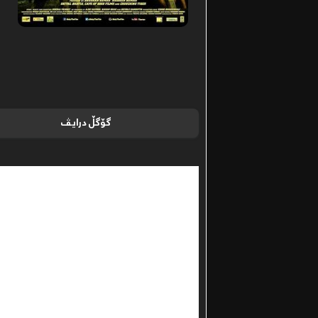
گۆگڵ درایڤ