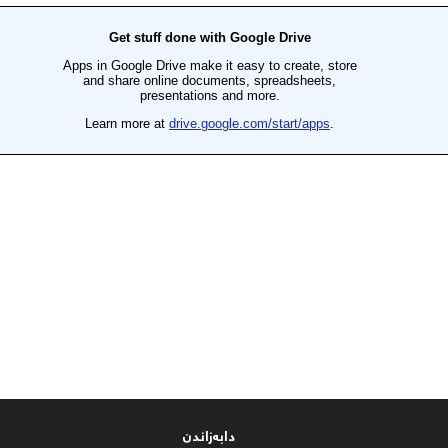
دابەزاندن