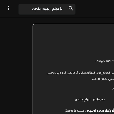


:
١٥٩ خولەک
کی تووندڕەوی تیرۆریستی. ئامانجی گرووپی بەیبی
ستی بکەن لە هند
ر
دەرھێنەر:
نیراج پاندی
ڵاوکراوەتەوە لەلایەن:
مستەفا نەھرۆ