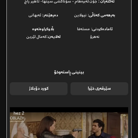
ئەکتەران :
جۆن ئەبرەهام - سۆناکشی سینها- تاهیر راج
بەرھەمی کەناڵی:
نیولاین
دەرھێنەر:
ئەبهانی
ئامادەکردنی:
مستەفا
بڵاوکراوەتەوە
نەھرۆ
لەلایەن:
کەمال لێرین
بینینی ڕاستەوخۆ
سێرڤەری خێرا
کورد دۆبلاژ