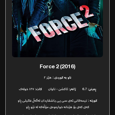
Force 2 (2016)
ناو بە کوردی :
هێز ٢
ڕەیتن:
6.7
ژانەر:
ئاکشن - تاوان
کات:
١٢٧ خولەک
کورتە :
تیمەکانی ئەی سی پی یاشڤاردان لەگەڵ فائیلی ڕاو
کەی کەی بۆ هێنانە خوارەوەی مۆڵەکە لە نێو ڕاو