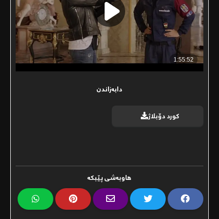
دابەزاندن
کورد دۆبلاژ
ھاوبەشی پێبکە