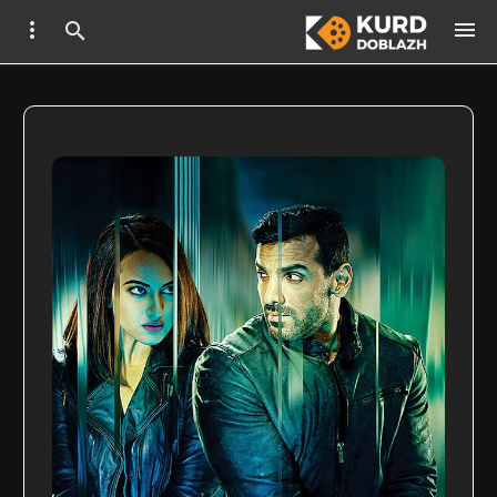


