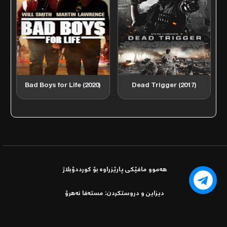
Bad Boys for Life (2020)
Dead Trigger (2017)
هەموو مافێكی پارێزراوە بۆ کورددۆبلاژ
دیزاین و دروستكردن: مستەفا نەھرۆ