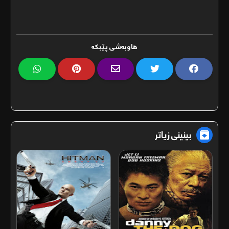
ھاوبەشی پێبکە
بینینی زیاتر
