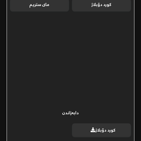
کورد دۆبلاژ
مای ستریم
دابەزاندن
کورد دۆبلاژ