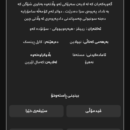
گەورەکەیان کە لە لایەن سەرۆکى ئەو وڵاتەوە بەناوى شۆگن کە
بە ناداد پەروەى سزا دەدرێت ، دواتر ئەم کۆمەڵە سامۆرایە
دەبنە سونبولى چەسپاندنى دادپەروەرى لە وڵاتى چین
ئەکتەران :
رييڤز -هيەرەويووكى - سۆنۆدە كەو
بەرھەمی کەناڵی:
نیولاین
دەرھێنەر:
كارل ڕینسک
ئامادەکردنی:
مستەفا
بڵاوکراوەتەوە
نەهرۆ
لەلایەن:
کەمال لێرین
بینینی ڕاستەوخۆ
ڤیدمۆڵی
سێرڤەری خێرا