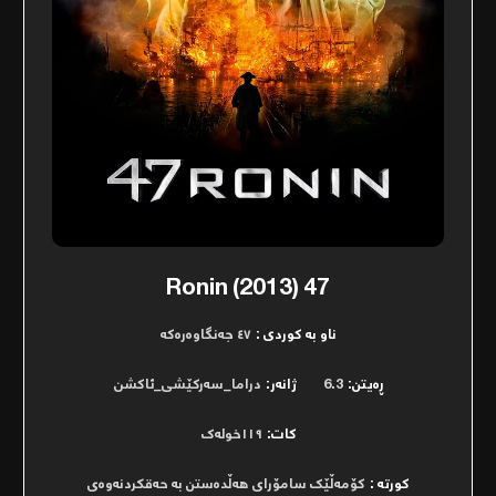
47 Ronin (2013)
ناو بە کوردی :
٤٧ جەنگاوەرەکە
ڕەیتن:
6.3
ژانەر:
دراما_سەرکێشی_ئاکشن
کات:
١١٩خولەک
کورتە :
کۆمەڵێک سامۆراى هەڵدەستن بە حەقکردنەوەى