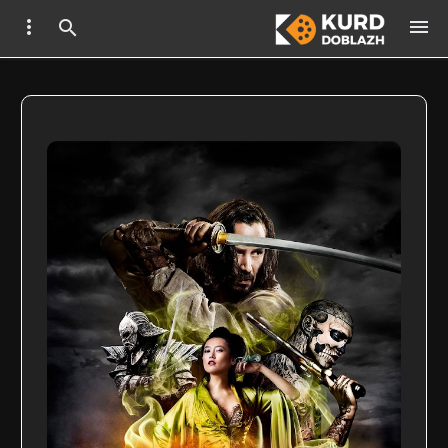


