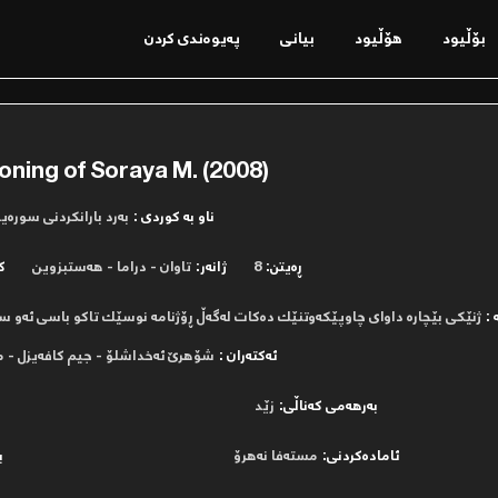
بۆڵیود
ھۆڵیود
بیانی
پەیوەندی کردن
oning of Soraya M. (2008)
ناو بە کوردی :
بەرد بارانکردنی سورەیا
ڕەیتن:
8
ژانەر:
تاوان - دراما - هەستبزوین
ک
 :
ژنێكی بێچاره‌ داوای چاوپێكه‌وتنێك ده‌كات له‌گه‌ڵ ڕۆژنامه‌ نوسێك تاكو باسی ئه‌و سزا د
ئەکتەران :
شۆهرێ ئه‌خداشلۆ - جیم كافه‌یزل - م
بەرھەمی کەناڵی:
زێد
ئامادەکردنی:
مستەفا نەھرۆ
ب