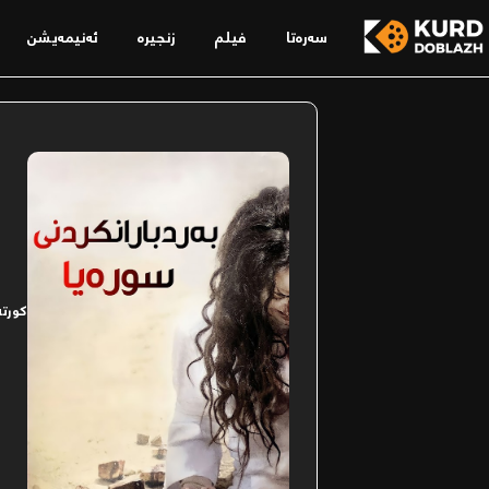
سەرەتا
فیلم
زنجیرە
ئەنیمەیشن
کورتە