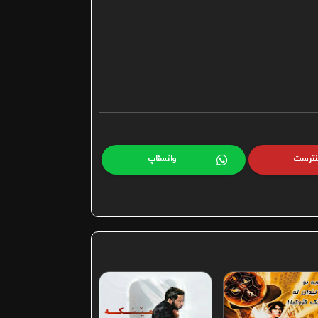
نترست
واتسئاپ