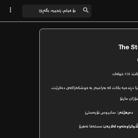


The St
ات:
١١٤ خوله‌ك
ڕنده‌یه‌ بكات كه‌ به‌رامبه‌ر به‌ خوشكه‌زاكه‌ی ده‌كرێت.
ۆژان مارنۆ
دەرھێنەر:
سایروس نۆره‌ستێ
ڵاوکراوەتەوە لەلایەن:
مستەفا نەھرۆ