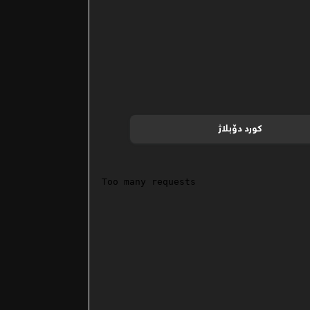
کورد دۆبلاژ