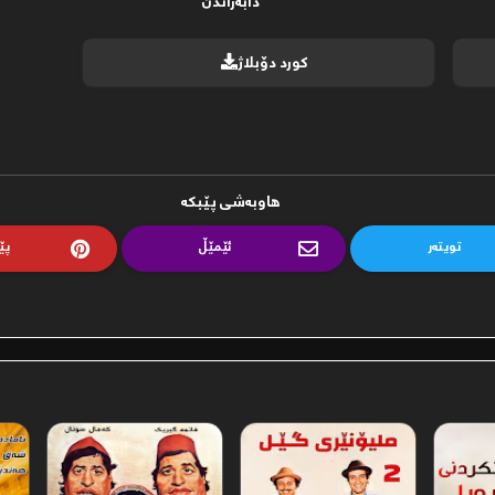
دابەزاندن
کورد دۆبلاژ
ھاوبەشی پێبکە
تویتەر
ئێمێڵ
پێ