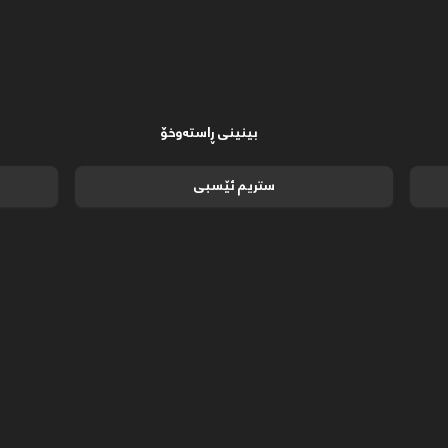
بینینی ڕاستەوخۆ
ستریم ئێسبی