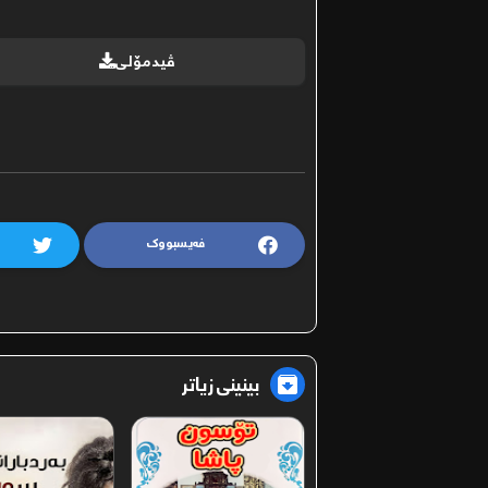
ڤیدمۆلی
فەیسبووک
بینینی زیاتر
