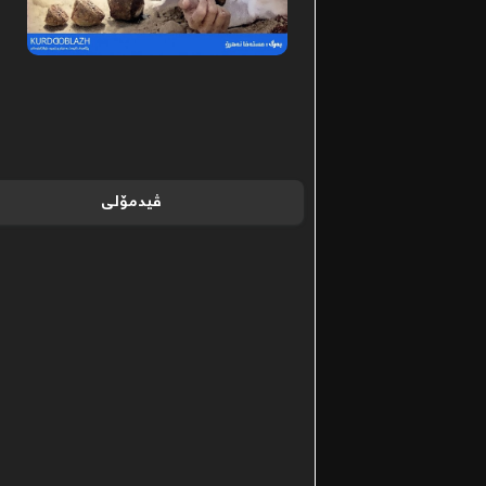
ڤیدمۆلی