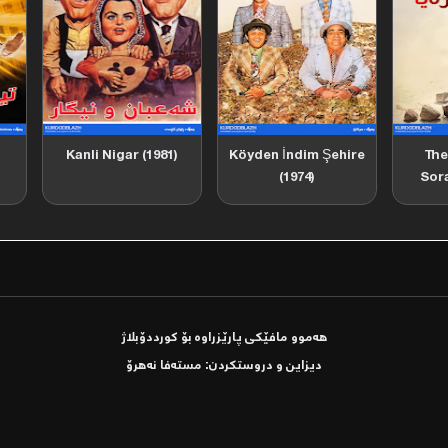
Kanli Nigar (1981)
Köyden İndim Şehire
The
(1974)
Sora
هەموو مافێكی پارێزراوە بۆ کورددۆبلاژ
دیزاین و دروستكردن: مستەفا نەھرۆ