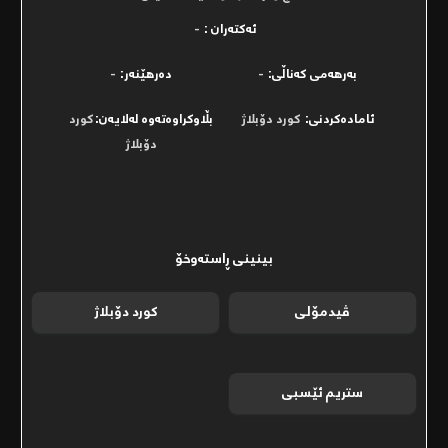
ئەکتەران :
-
بەرھەمی کەناڵی:
-
دەرھێنەر:
-
ئامادەکردنی:
کورد دۆبلاژ
بڵاوکراوەتەوە لەلایەن:
کورد
دۆبلاژ
بینینی ڕاستەوخۆ
ڤیدمۆلی
کورد دۆبلاژ
ستریم ئێسبی