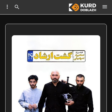


