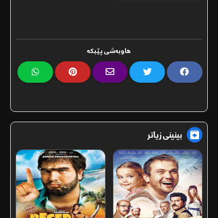
ھاوبەشی پێبکە
بینینی زیاتر
