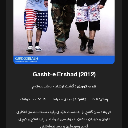
Gasht-e Ershad (2012)
ناو بە کوردی :
گشت ارشاد - بەشی یەکەم
ڕەیتن:
5.6
ژانەر:
کۆمیدی - دراما
کات:
١٠٠ خولەک
کورتە :
سێ گەنج بۆ بەدەست هێنای پارە دەست دەدەن لەکاری
تاوان و خۆیان دەکەن بە پۆلیسی ئیرشاد و پارە لەکچ و کوڕی
گەنج وەردەگرن و دەیانخەڵەتێنن