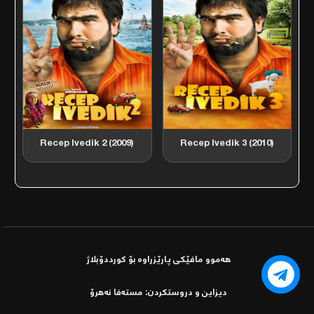
Recep Ivedik 2 (2009)
Recep Ivedik 3 (2010)
هەموو مافێكی پارێزراوە بۆ کورددۆبلاژ
دیزاین و دروستكردن: مستەفا نەھرۆ