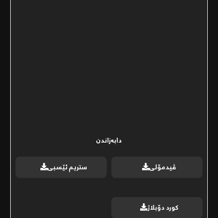
دابەزاندن
ڤیدمۆلی
ستریم ئێسبی
کورد دۆبلاژ