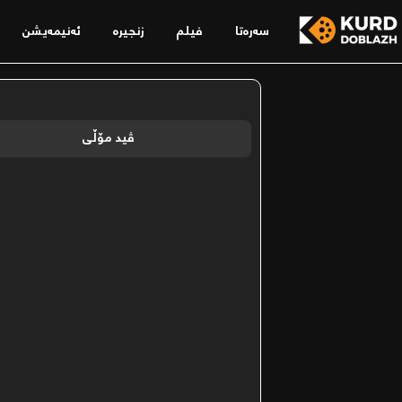
سەرەتا
فیلم
زنجیرە
ئەنیمەیشن
ڤید مۆڵی