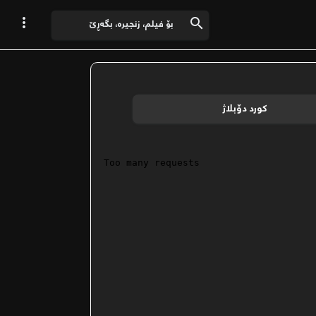


کورد دۆبلاژ