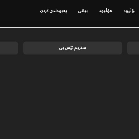
بۆڵیود
ھۆڵیود
بیانی
پەیوەندی کردن
ستریم ئێس بی