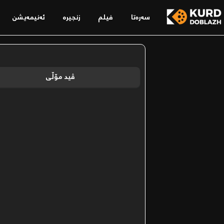
سەرەتا
فیلم
زنجیرە
ئەنیمەیشن
ڤید مۆڵی