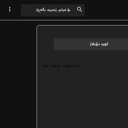


کورد دۆبلاژ