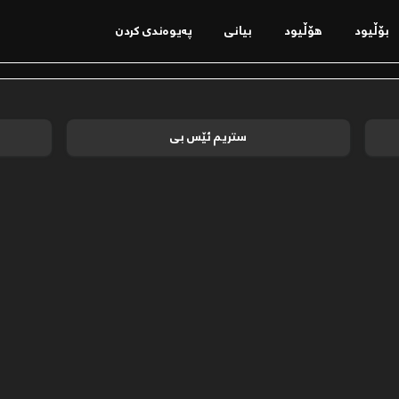
بۆڵیود
ھۆڵیود
بیانی
پەیوەندی کردن
ستریم ئێس بی